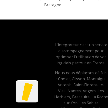
Bretagne…
L'intégrateur c'est un service
d'accompagnement pour
optimiser l'utilisation de vos
logiciels partout en France.
Nous nous déplaçons déjà ici
: Cholet, Clisson, Montaigu,
Ancenis, Saint-Florent-Le-
Vieil, Nantes, Angers, Les
Herbiers, Bressuire, La Roche
sur Yon, Les Sables