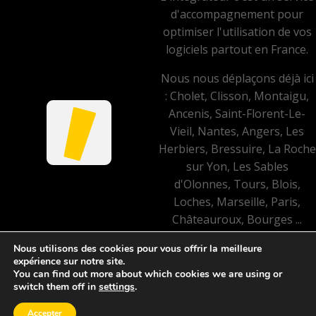
d'accompagnement pour
optimiser l'utilisation de vos
logiciels partout en France.
Nous nous déplaçons déjà ici
: Cholet, Clisson, Montaigu,
Ancenis, Saint-Florent-Le-
Vieil, Nantes, Angers, Les
Herbiers, Bressuire, La Roche
sur Yon, Les Sables
d'Olonnes, Tours, Blois,
Loches, Marseille, Paris,
Châteauroux, Bourges ...
Nous utilisons des cookies pour vous offrir la meilleure
Mentions légales et politique
expérience sur notre site.
de confidentialité
You can find out more about which cookies we are using or
©
2023 L'intégrateur.
switch them off in
settings
.
Accepter