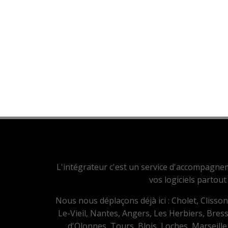
L'intégrateur c'est un service d'accompagnem
vos logiciels partout
Nous nous déplaçons déjà ici : Cholet, Clisso
Le-Vieil, Nantes, Angers, Les Herbiers, Bres
d'Olonnes, Tours, Blois, Loches, Marseille