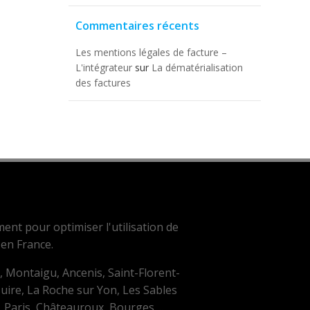
Commentaires récents
Les mentions légales de facture –
L'intégrateur
sur
La dématérialisation
des factures
ent pour optimiser l'utilisation de
 en France.
n, Montaigu, Ancenis, Saint-Florent-
suire, La Roche sur Yon, Les Sables
, Paris, Châteauroux, Bourges ...