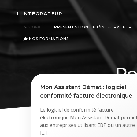
Aller
au
L'INTÉGRATEUR
contenu
ACCUEIL
PRÉSENTATION DE L’INTÉGRATEUR
🎓 NOS FORMATIONS
Po
Mon Assistant Démat : logiciel
conformité facture électronique
Le logiciel de conformité facture
électronique Mon Assistant Démat perme
aux entreprises utilisant EBP ou un autre
[…]