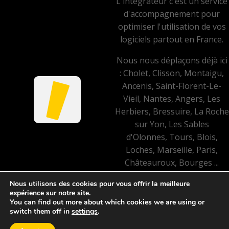
L'intégrateur c'est un service
d'accompagnement pour
optimiser l'utilisation de vos
logiciels partout en France.
Nous nous déplaçons déjà ici
: Cholet, Clisson, Montaigu,
Ancenis, Saint-Florent-Le-
Vieil, Nantes, Angers, Les
Herbiers, Bressuire, La Roche
sur Yon, Les Sables
d'Olonnes, Tours, Blois,
Loches, Marseille, Paris,
Châteauroux, Bourges ...
Nous utilisons des cookies pour vous offrir la meilleure
Mentions légales et politique
expérience sur notre site.
de confidentialité
You can find out more about which cookies we are using or
©
2023 L'intégrateur.
switch them off in
settings
.