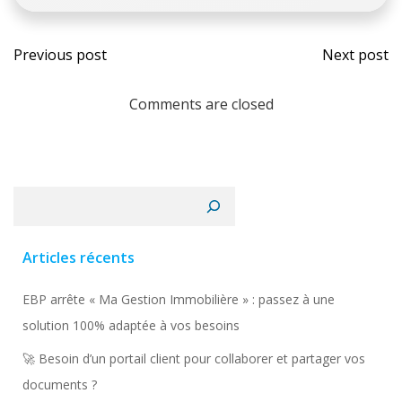
Post
Post
Previous post
Next post
navigation
navi
Comments are closed
Rechercher
Articles récents
EBP arrête « Ma Gestion Immobilière » : passez à une
solution 100% adaptée à vos besoins
🚀 Besoin d’un portail client pour collaborer et partager vos
documents ?