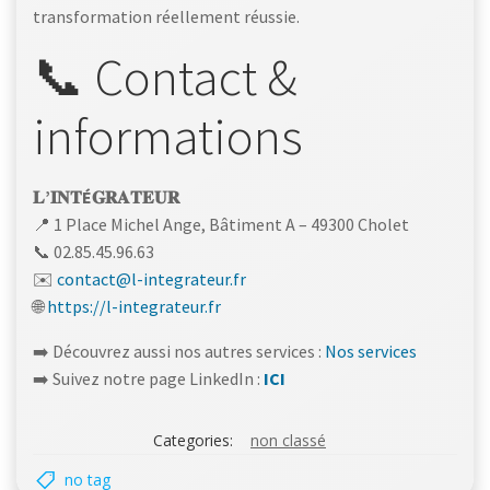
transformation réellement réussie.
📞 Contact &
informations
𝐋’𝐈𝐍𝐓É𝐆𝐑𝐀𝐓𝐄𝐔𝐑
📍 1 Place Michel Ange, Bâtiment A – 49300 Cholet
📞 02.85.45.96.63
✉️
contact@l-integrateur.fr
🌐
https://l-integrateur.fr
➡️ Découvrez aussi nos autres services :
Nos services
➡️ Suivez notre page LinkedIn :
ICI
Categories:
non classé
no tag