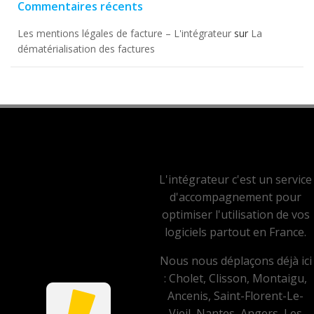
Commentaires récents
Les mentions légales de facture – L'intégrateur
sur
La
dématérialisation des factures
L'intégrateur c'est un service
d'accompagnement pour
optimiser l'utilisation de vos
logiciels partout en France.
Nous nous déplaçons déjà ici
: Cholet, Clisson, Montaigu,
Ancenis, Saint-Florent-Le-
Vieil, Nantes, Angers, Les