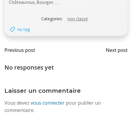
Châteauroux, Bourges …
Categories:
non classé
no tag
Post
Post
Previous post
Next post
navigation
navi
No responses yet
Laisser un commentaire
Vous devez
vous connecter
pour publier un
commentaire.